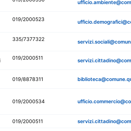
ufficio.ambiente@comu
019/2000523
ufficio.demografici@c
335/7377322
servizi.sociali@comune
019/2000511
i
servizi.cittadino@comu
019/8878311
biblioteca@comune.qui
019/2000534
ufficio.commercio@com
019/2000511
servizi.cittadino@comu