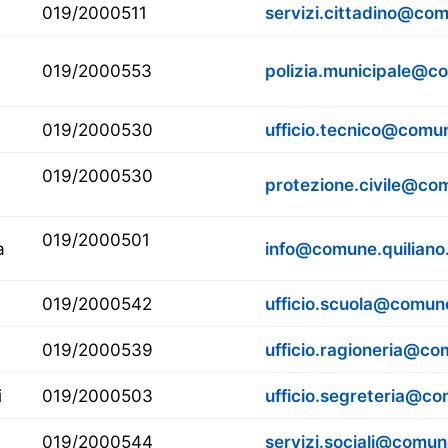
019/2000511
servizi.cittadino@comu
019/2000553
polizia.municipale@co
019/2000530
ufficio.tecnico@comune
019/2000530
protezione.civile@com
019/2000501
a
info@comune.quiliano.
019/2000542
ufficio.scuola@comune.
019/2000539
ufficio.ragioneria@com
i
019/2000503
ufficio.segreteria@com
019/2000544
servizi.sociali@comune