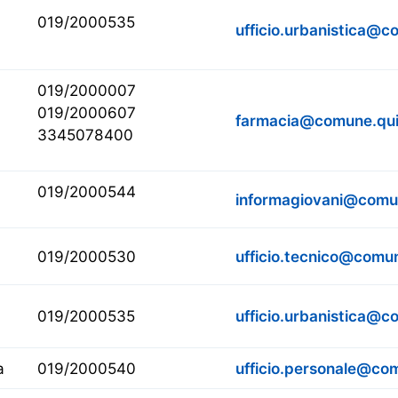
019/2000535
ufficio.urbanistica@co
019/2000007
019/2000607
farmacia@comune.quili
3345078400
019/2000544
informagiovani@comune
019/2000530
ufficio.tecnico@comune
019/2000535
ufficio.urbanistica@co
a
019/2000540
ufficio.personale@com