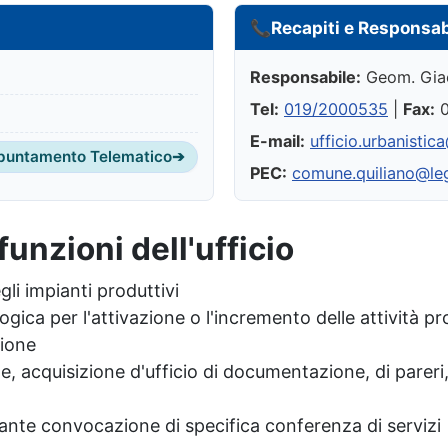
📞
Recapiti e Responsab
Responsabile:
Geom. Giac
Tel:
019/2000535
|
Fax:
0
E-mail:
ufficio.urbanistic
puntamento Telematico
➔
PEC:
comune.quiliano@leg
funzioni dell'ufficio
li impianti produttivi
ica per l'attivazione o l'incremento delle attività pro
zione
ze, acquisizione d'ufficio di documentazione, di pareri,
ante convocazione di specifica conferenza di servizi