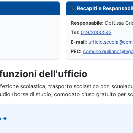
📞
Recapiti e Responsabi
Responsabile:
Dott.ssa Cri
Tel:
019/2000542
E-mail:
ufficio.scuola@comu
PEC:
comune.quiliano@legal
funzioni dell'ufficio
efezione scolastica, trasporto scolastico con scuolabu
studio (borse di studio, comodato d'uso gratuito per s
a
➔