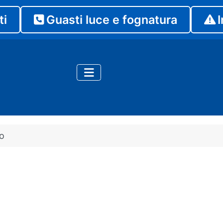
ti
Guasti luce e fognatura
I
o