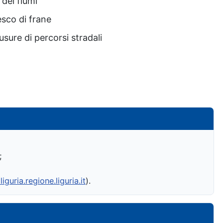
 dei fiumi
nesco di frane
usure di percorsi stradali
;
liguria.regione.liguria.it
).