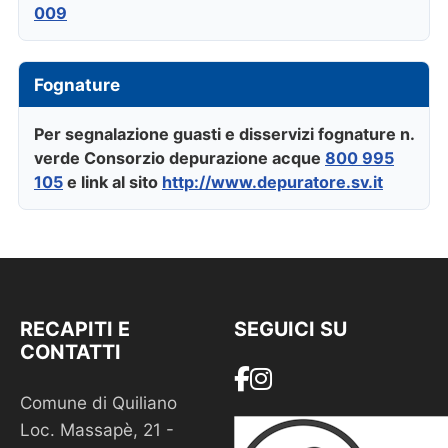
009
Fognature
Per segnalazione guasti e disservizi fognature n.
verde Consorzio depurazione acque
800 995
105
e link al sito
http://www.depuratore.sv.it
RECAPITI E
SEGUICI SU
CONTATTI
Comune di Quiliano
Loc. Massapè, 21 -