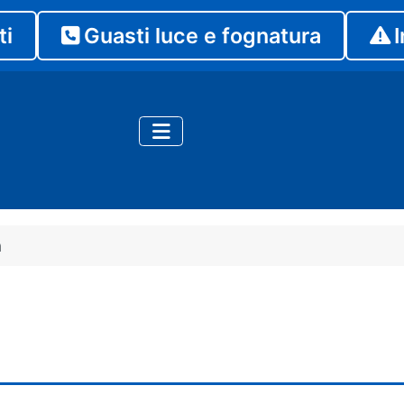
ti
Guasti luce e fognatura
I
a