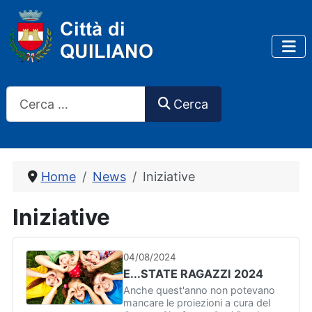
Cerca
Cerca
Home
News
Iniziative
Iniziative
04/08/2024
E...STATE RAGAZZI 2024
Anche quest'anno non potevano
mancare le proiezioni a cura del