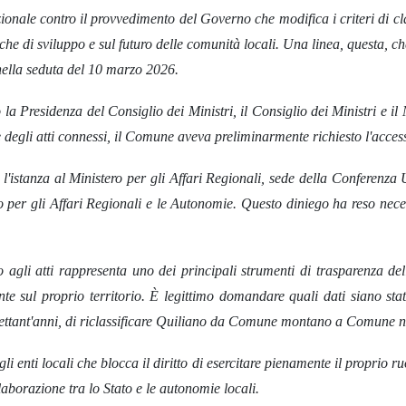
zionale contro il provvedimento del Governo che modifica i criteri di cl
che di sviluppo e sul futuro delle comunità locali. Una linea, questa, che
nella seduta del 10 marzo 2026.
la Presidenza del Consiglio dei Ministri, il Consiglio dei Ministri e il
 degli atti connessi, il Comune aveva preliminarmente richiesto l'accesso
l'istanza al Ministero per gli Affari Regionali, sede della Conferenz
o per gli Affari Regionali e le Autonomie. Questo diniego ha reso neces
so agli atti rappresenta uno dei principali strumenti di trasparenza d
te sul proprio territorio. È legittimo domandare quali dati siano stati 
tre settant'anni, di riclassificare Quiliano da Comune montano a Comune
i enti locali che blocca il diritto di esercitare pienamente il proprio r
llaborazione tra lo Stato e le autonomie locali.