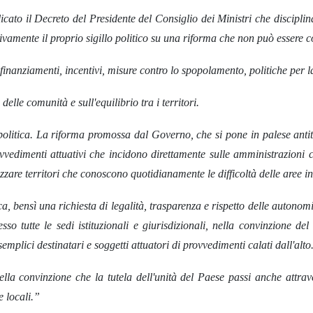
licato il Decreto del Presidente del Consiglio dei Ministri che discipli
vamente il proprio sigillo politico su una riforma che non può essere c
inanziamenti, incentivi, misure contro lo spopolamento, politiche per la 
delle comunità e sull'equilibrio tra i territori.
olitica. La riforma promossa dal Governo, che si pone in palese antites
vvedimenti attuativi che incidono direttamente sulle amministrazioni 
zzare territori che conoscono quotidianamente le difficoltà delle aree in
, bensì una richiesta di legalità, trasparenza e rispetto delle autonomi
so tutte le sedi istituzionali e giurisdizionali, nella convinzione d
emplici destinatari e soggetti attuatori di provvedimenti calati dall'alto
lla convinzione che la tutela dell'unità del Paese passi anche attraver
e locali.”