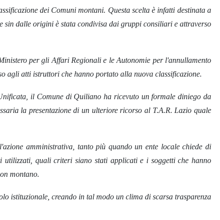
assificazione dei Comuni montani. Questa scelta è infatti destinata a
 sin dalle origini è stata condivisa dai gruppi consiliari e attraverso
 Ministero per gli Affari Regionali e le Autonomie per l'annullamento
 agli atti istruttori che hanno portato alla nuova classificazione.
a Unificata, il Comune di Quiliano ha ricevuto un formale diniego da
saria la presentazione di un ulteriore ricorso al T.A.R. Lazio quale
ell'azione amministrativa, tanto più quando un ente locale chiede di
utilizzati, quali criteri siano stati applicati e i soggetti che hanno
 non montano.
uolo istituzionale, creando in tal modo un clima di scarsa trasparenza