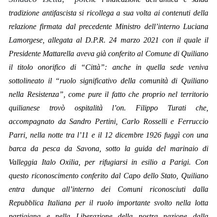
tradizione antifascista si ricollega a sua volta ai contenuti della
relazione firmata dal precedente Ministro dell’interno Luciana
Lamorgese, allegata al D.P.R. 24 marzo 2021 con il quale il
Presidente Mattarella aveva già conferito al Comune di Quiliano
il titolo onorifico di “Città”: anche in quella sede veniva
sottolineato il “ruolo significativo della comunità di Quiliano
nella Resistenza”, come pure il fatto che proprio nel territorio
quilianese trovò ospitalità l’on. Filippo Turati che,
accompagnato da Sandro Pertini, Carlo Rosselli e Ferruccio
Parri, nella notte tra l’11 e il 12 dicembre 1926 fuggì con una
barca da pesca da Savona, sotto la guida del marinaio di
Valleggia Italo Oxilia, per rifugiarsi in esilio a Parigi. Con
questo riconoscimento conferito dal Capo dello Stato, Quiliano
entra dunque all’interno dei Comuni riconosciuti dalla
Repubblica Italiana per il ruolo importante svolto nella lotta
partigiana e nella Liberazione della nostra nazione dalla