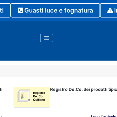
ti
Guasti luce e fognatura
I
ti
Registro De.Co. dei prodotti tipic
 ›
Leggi l'articolo 