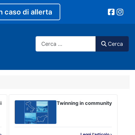
n caso di allerta
Cerca
Cerca
i
Twinning in community
›
Leggi l'articolo ›