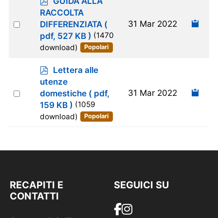
GUIDA ALLA
d
RACCOLTA
f
Select
31 Mar 2022
DIFFERENZIATA
(
an
pdf, 527 KB )
(1470
item
download)
Popolari
p
Lettera alle
d
utenze
f
Select
31 Mar 2022
domestiche
( pdf,
an
159 KB )
(1059
item
download)
Popolari
RECAPITI E
SEGUICI SU
CONTATTI