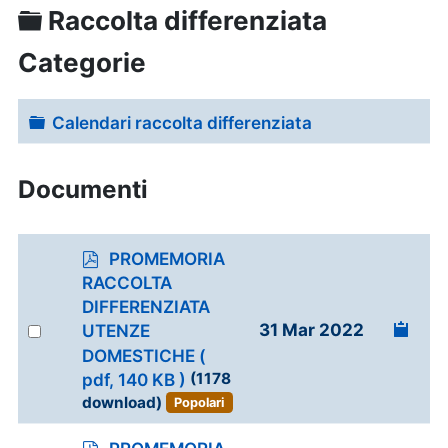
Cartella
Raccolta differenziata
Categorie
Cartella
Calendari raccolta differenziata
Documenti
p
PROMEMORIA
d
RACCOLTA
f
DIFFERENZIATA
Select
31 Mar 2022
UTENZE
an
DOMESTICHE
(
item
pdf, 140 KB )
(1178
download)
Popolari
p
PROMEMORIA