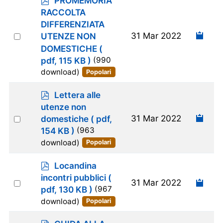
d
RACCOLTA
f
DIFFERENZIATA
Select
31 Mar 2022
UTENZE NON
an
DOMESTICHE
(
item
pdf, 115 KB )
(990
download)
Popolari
p
Lettera alle
d
utenze non
f
Select
31 Mar 2022
domestiche
( pdf,
an
154 KB )
(963
item
download)
Popolari
p
Locandina
d
incontri pubblici
(
Select
31 Mar 2022
f
pdf, 130 KB )
(967
an
download)
Popolari
item
p