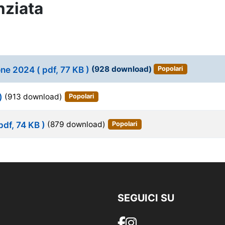
nziata
ione 2024
( pdf, 77 KB )
(928 download)
Popolari
)
(913 download)
Popolari
 pdf, 74 KB )
(879 download)
Popolari
SEGUICI SU