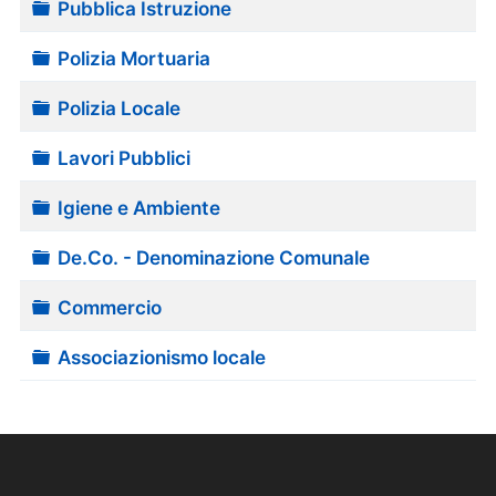
Cartella
Pubblica Istruzione
Cartella
Polizia Mortuaria
Cartella
Polizia Locale
Cartella
Lavori Pubblici
Cartella
Igiene e Ambiente
Cartella
De.Co. - Denominazione Comunale
Cartella
Commercio
Cartella
Associazionismo locale