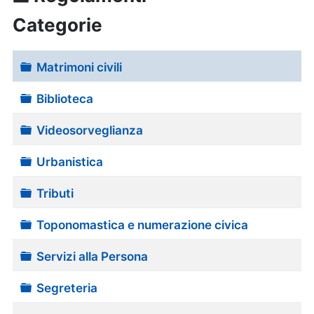
Categorie
Cartella
Matrimoni civili
Cartella
Biblioteca
Cartella
Videosorveglianza
Cartella
Urbanistica
Cartella
Tributi
Cartella
Toponomastica e numerazione civica
Cartella
Servizi alla Persona
Cartella
Segreteria