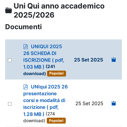
Uni Qui anno accademico
Cartella
2025/2026
Documenti
p
UNIQUI 2025
d
26 SCHEDA DI
f
Select
25 Set 2025
ISCRIZIONE
( pdf,
an
1.03 MB )
(241
item
download)
Popolari
p
UNIqui 2025 26
d
presentazione
f
corsi e modalità di
Select
25 Set 2025
iscrizione
( pdf,
an
1.28 MB )
(274
item
download)
Popolari