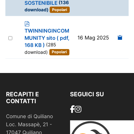
item
SOSTENIBILE
(136
t
download)
Popolari
p
d
TWINNINGINCOM
f
Select
16 Mag 2025
MUNITY sito
( pdf,
an
168 KB )
(285
item
download)
Popolari
RECAPITI E
SEGUICI SU
CONTATTI
Comune di Quiliano
Loc. Massapè, 21 -
17047 Quiliano