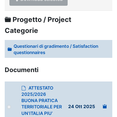
Cartella
Progetto / Project
Categorie
Questionari di gradimento / Satisfaction
Cartella
questionnaires
Documenti
d
ATTESTATO
e
2025/2026
f
BUONA PRATICA
a
Select
24 Ott 2025
TERRITORIALE PER
u
an
UN’ITALIA PIU’
l