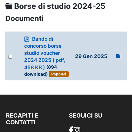
Cartella
Borse di studio 2024-25
Documenti
p
Bando di
d
concorso borse
f
studio voucher
Select
29 Gen 2025
2024 2025
( pdf,
an
458 KB )
(894
item
download)
Popolari
RECAPITI E
SEGUICI SU
CONTATTI