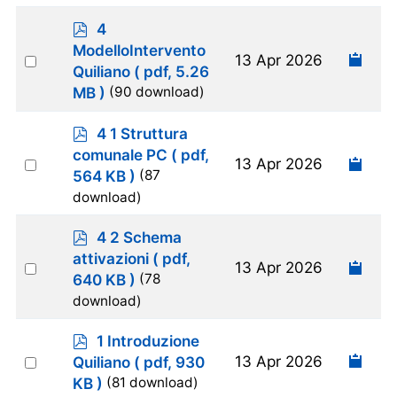
p
4
d
ModelloIntervento
Select
13 Apr 2026
f
Quiliano
( pdf, 5.26
an
MB )
(90 download)
item
p
4 1 Struttura
d
comunale PC
( pdf,
Select
13 Apr 2026
f
564 KB )
(87
an
download)
item
p
4 2 Schema
d
attivazioni
( pdf,
Select
13 Apr 2026
f
640 KB )
(78
an
download)
item
p
1 Introduzione
d
Select
13 Apr 2026
Quiliano
( pdf, 930
f
an
KB )
(81 download)