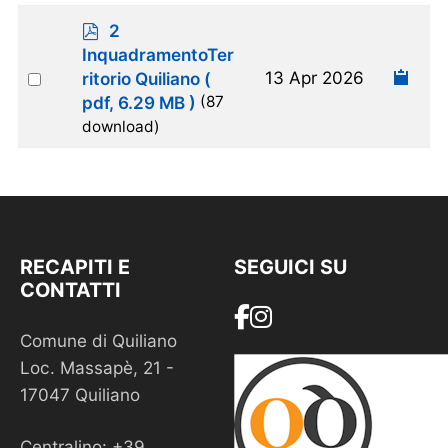
item
p
2
d
InquadramentoTer
f
Select
13 Apr 2026
ritorio Quiliano
(
an
pdf, 6.29 MB )
(87
item
download)
RECAPITI E
SEGUICI SU
CONTATTI
Comune di Quiliano
Loc. Massapè, 21 -
17047 Quiliano
Centralino: +39