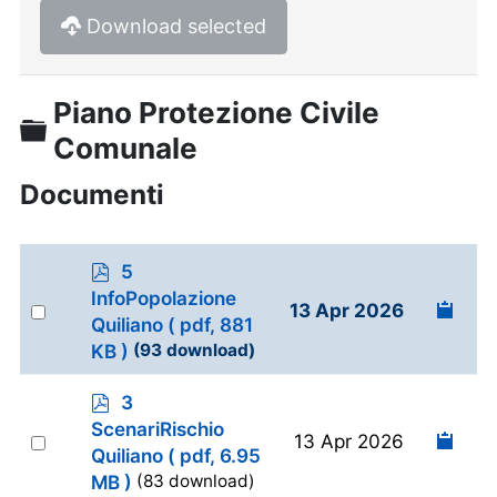
Download selected
Piano Protezione Civile
Cartella
Comunale
Documenti
p
5
d
InfoPopolazione
Select
13 Apr 2026
f
Quiliano
( pdf, 881
an
KB )
(93 download)
item
p
3
d
ScenariRischio
Select
13 Apr 2026
f
Quiliano
( pdf, 6.95
an
MB )
(83 download)
item