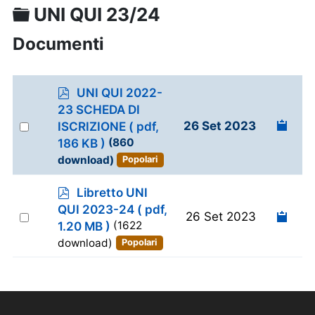
Cartella
UNI QUI 23/24
Documenti
p
UNI QUI 2022-
d
23 SCHEDA DI
f
Select
26 Set 2023
ISCRIZIONE
( pdf,
an
186 KB )
(860
item
download)
Popolari
p
Libretto UNI
d
QUI 2023-24
( pdf,
Select
26 Set 2023
f
1.20 MB )
(1622
an
download)
Popolari
item