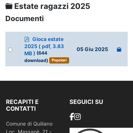
Cartella
Estate ragazzi 2025
Documenti
p
Gioca estate
d
2025
( pdf, 3.83
Select
05 Giu 2025
f
MB )
(644
an
download)
Popolari
item
RECAPITI E
SEGUICI SU
CONTATTI
Comune di Quiliano
Loc. Massapè, 21 -