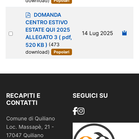
download)
Popolari
p
DOMANDA
d
CENTRO ESTIVO
f
ESTATE QUI 2025
Select
14 Lug 2025
ALLEGATO 3
( pdf,
an
520 KB )
(473
item
download)
Popolari
RECAPITI E
SEGUICI SU
CONTATTI
Comune di Quiliano
Loc. Massapè, 21 -
17047 Quiliano