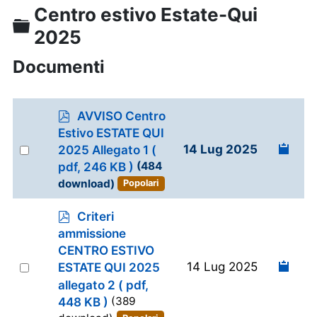
Centro estivo Estate-Qui
Cartella
2025
Documenti
p
AVVISO Centro
d
Estivo ESTATE QUI
f
Select
14 Lug 2025
2025 Allegato 1
(
an
pdf, 246 KB )
(484
item
download)
Popolari
p
Criteri
d
ammissione
f
CENTRO ESTIVO
Select
14 Lug 2025
ESTATE QUI 2025
an
allegato 2
( pdf,
item
448 KB )
(389